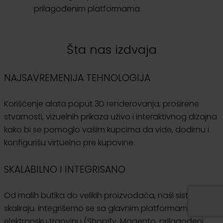
prilagođenim platformama
Šta nas izdvaja
NAJSAVREMENIJA TEHNOLOGIJA
Korišćenje alata poput 3D renderovanja, proširene
stvarnosti, vizuelnih prikaza uživo i interaktivnog dizajna
kako bi se pomoglo vašim kupcima da vide, dodirnu i
konfigurišu virtuelno pre kupovine.
SKALABILNO I INTEGRISANO
Od malih butika do velikih proizvođača, naši sistemi se
skaliraju. Integrišemo se sa glavnim platformama za
elektronsku trgovinu (Shopify, Magento, prilagođeni